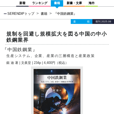
新着
ランキング
書籍
新書・文庫
海外
SERENDIPトップ
書籍
『中国鉄鋼業』
書籍
発刊 2025.08
規制を回避し規模拡大を図る中国の中小
鉄鋼業界
『中国鉄鋼業』
生産システム、企業、産業の三層構造と産業政策
銀 迪
著 |
文眞堂
| 234p | 4,400円（税込）