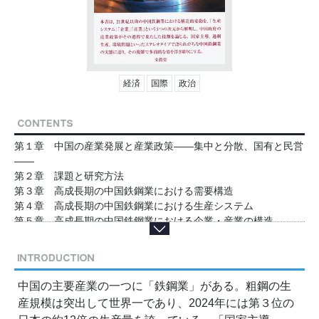
経済
国際
政治
第１章 中国の産業発展と産業政策――集中と分散、国有と民営
――
第２章 課題と研究方法
第３章 高成長期の中国鉄鋼業における需要構造
第４章 高成長期の中国鉄鋼業における生産システム
第５章 高成長期の中国鉄鋼業における企業・産業の構造
第６章 中国の鉄鋼産業政策
第７章 高成長期から調整期への中国鉄鋼業
終章 結論と展望
中国の主要産業の一つに「鉄鋼業」がある。粗鋼の生
産規模は突出して世界一であり、2024年には第３位の