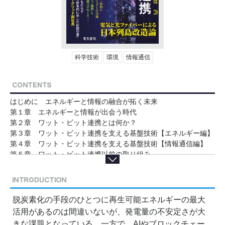
科学技術
環境
情報通信
はじめに エネルギーと情報の融合が拓く未来
第１章 エネルギーと情報が出会う時代
第２章 ワット・ビット連携とは何か？
第３章 ワット・ビット連携を支える基盤技術【エネルギー編】
第４章 ワット・ビット連携を支える基盤技術【情報通信編】
第５章 ワット・ビット連携以前の取り組み
第６章 ワット・ビット連携の今
第７章 ワット・ビット連携が生み出す新ビジネスとエコシステ
ム
第８章 ワット・ビット連携の未来展望と乗り越えるべき課題
脱炭素化の手段のひとつに再生可能エネルギーの最大
おわりに エネルギーと情報が創る持続可能で快適な社会のため
活用があるのは間違いないが、発電量の不安定さが大
に
きな課題となっている。一方で、AIやブロックチェー