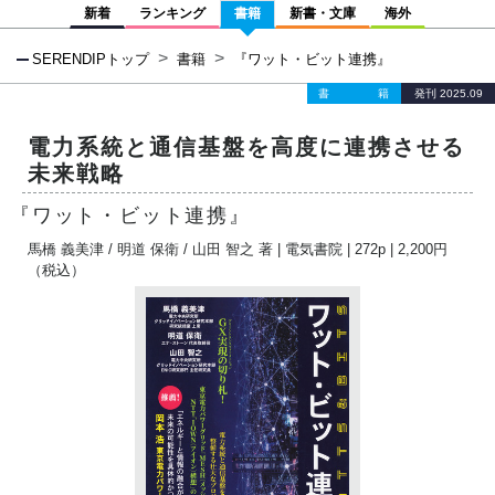
新着
ランキング
書籍
新書・文庫
海外
SERENDIPトップ
書籍
『ワット・ビット連携』
書籍
発刊 2025.09
電力系統と通信基盤を高度に連携させる
未来戦略
『ワット・ビット連携』
馬橋 義美津
/
明道 保衛
/
山田 智之
著 |
電気書院
| 272p | 2,200円
（税込）