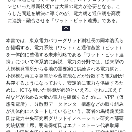
ンといった最新技術には大量の電力が必要となる。こ
うした問題を解決に導くのが、電力網と通信網を高度
に連携・融合させる「ワット・ビット連携」である。
本書では、東京電力パワーグリッド副社長の岡本浩氏ら
が提唱する、電力系統（ワット）と通信基盤（ビット）
を一体的に整備する未来戦略である「ワット・ビット連
携」について体系的に解説。電力の分野では、従来型の
大規模発電所から各地の需要家に供給される電力網と、
小規模な再エネ発電所や蓄電池などが分散する電力網が
共存するようになっており、安定的に電力を供給するた
めに、ICTを用いた制御が必須といえる。それに加えて
AIなどが求める大量の電力を確保するために、VPP（仮
想発電所）、分散型データセンター構想などの取り組み
が具体的にスタートしているという。著者の馬橋義美津
氏は電力中央研究所グリッドイノベーション研究本部研
究統括室上席。明道保衛氏はエナ・ストーン代表取締