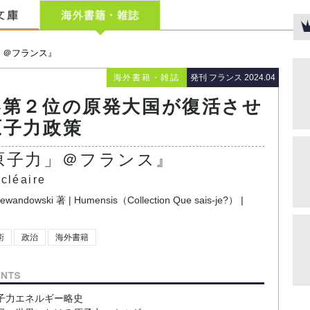
」＠フランス』
海外書籍・雑誌
発刊 フランス 2024.04
界第２位の原発大国が復活させ
原子力政策
原子力」＠フランス』
cléaire
Lewandowski
著 |
Humensis（Collection Que sais-je?）
|
術
政治
海外書籍
子力エネルギー略史