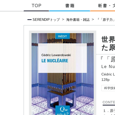
SERENDIPトップ
海外書籍・雑誌
『「原子力
世
た
『「
Le Nu
Cédric 
128p
科学技
１．原