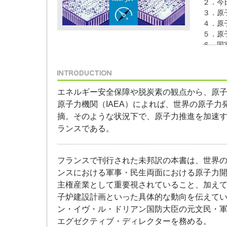
２．今
３．原
４．原
５．原
６．国
７．気
８．発
９．世
結論 
エネルギー安全保障や脱炭素の観点から、原
原子力機関（IAEA）によれば、世界の原子力発
摘。そのような状況下で、原子力推進を加速
ランスである。
フランスで刊行された未邦訳の本書は、世界
ンスにおける軍事・民生両面における原子力
主権産業として重要視されていること、加え
子炉建設計画といった具体的な動向を伝えて
ン・イヴ・ル・ドリアン国防大臣の元文民・軍
エグゼクティブ・ディレクターを務める。