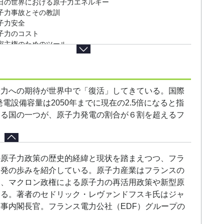
日の世界における原子力エネルギー
子力事故とその教訓
子力安全
子力のコスト
家主権のためのツール
候変動対策の大きな武器
電所の解体と廃棄物管理
論
そして明日は？
子力への期待が世界中で「復活」してきている。国際
電設備容量は2050年までに現在の2.5倍になると指
する国の一つが、原子力発電の割合が６割を超えるフ
の原子力政策の歴史的経緯と現状を踏まえつつ、フラ
開発の歩みを紹介している。原子力産業はフランスの
て、マクロン政権による原子力の再活用政策や新型原
いる。著者のセドリック・レヴァンドフスキ氏はジャ
事内閣長官。フランス電力公社（EDF）グループの