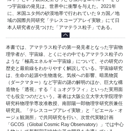
つ宇宙線の発見は、世界中に衝撃を与えた。2021年
に、米国ユタ州の砂漠地帯で行われていた９カ国／地
域の国際共同研究「テレスコープアレイ実験」にて日
本人研究者が見つけた「アマテラス粒子」である。
本書では、アマテラス粒子の第一発見者となった宇宙物
理学者が、宇宙線、とくにその中でもアマテラス粒子の
ような「極高エネルギー宇宙線」について、その研究の
歴史と最前線をわかりやすく解説している。宇宙線研究
は、生命の起源や生物進化、気候への影響、暗黒物質
（ダークマター）など宇宙の謎の解明のほか、巨大な構
造物を「透視」する「ミュオグラフィ」といった実用面
でも役立つのだという。著者は大阪公立大学大学院理学
研究科物理学専攻准教授、南部陽一郎物理学研究所兼任
研究員。「テレスコープアレイ実験」と「ピエール・オ
ージェ観測所」で共同研究を行い、次世代実験計画
「GCOS（Global Cosmic Ray Observatory）」では中心