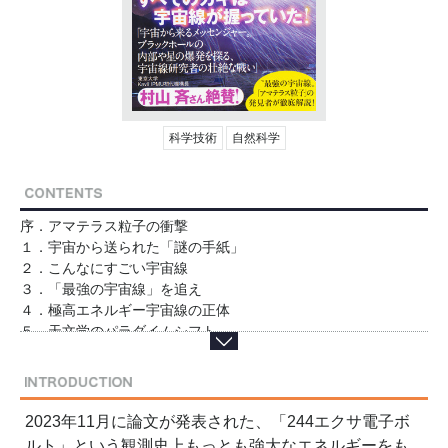
科学技術
自然科学
序．アマテラス粒子の衝撃
１．宇宙から送られた「謎の手紙」
２．こんなにすごい宇宙線
３．「最強の宇宙線」を追え
４．極高エネルギー宇宙線の正体
５．天文学のパラダイムシフト
終．2040年代の宇宙線天文学
2023年11月に論文が発表された、「244エクサ電子ボ
ルト」という観測史上もっとも強大なエネルギーをも