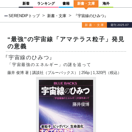
新着
ランキング
書籍
新書・文庫
海外
SERENDIPトップ
新書・文庫
『宇宙線のひみつ』
新書・文庫
発刊 2025.07
“最強”の宇宙線「アマテラス粒子」発見
の意義
『宇宙線のひみつ』
「宇宙最強のエネルギー」の謎を追って
藤井 俊博
著 |
講談社（ブルーバックス）
| 256p | 1,320円（税込）