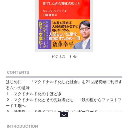
ビジネス
社会
はじめに――『マクドナルド化した社会』を21世紀初頭に刊行す
る六つの意味
１．マクドナルド化の手ほどき
２．マクドナルド化とその先駆者たち――鉄の檻からファストフ
ード工場へ
３．効率性――ドライブスルーとフィンガーフード
４．計算可能性――ビッグマックと小さなフレンチフライ
５．予測可能性――丘の小さな家に雨は降らない