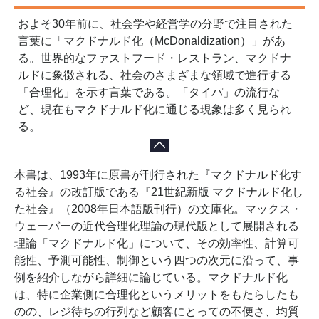
６．制御――人間と産業ロボット
７．合理性の非合理性――「楽しげに行列している」者たちの交
およそ30年前に、社会学や経営学の分野で注目された
通渋滞
言葉に「マクドナルド化（McDonaldization）」があ
８．グローバル化とマクドナルド化
る。世界的なファストフード・レストラン、マクドナ
９．世界の変化とマクドナルド化――果たして限界はあるのか
ルドに象徴される、社会のさまざまな領域で進行する
10．マクドナルド化と付き合う――役に立つ案内
「合理化」を示す言葉である。「タイパ」の流行な
解説――マクドナルド化論の30年（大正大学教授 澤口 恵一）
ど、現在もマクドナルド化に通じる現象は多く見られ
る。
本書は、1993年に原書が刊行された『マクドナルド化す
る社会』の改訂版である『21世紀新版 マクドナルド化し
た社会』（2008年日本語版刊行）の文庫化。マックス・
ウェーバーの近代合理化理論の現代版として展開される
理論「マクドナルド化」について、その効率性、計算可
能性、予測可能性、制御という四つの次元に沿って、事
例を紹介しながら詳細に論じている。マクドナルド化
は、特に企業側に合理化というメリットをもたらしたも
のの、レジ待ちの行列など顧客にとっての不便さ、均質