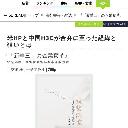
新着
ランキング
書籍
新書・文庫
海外
SERENDIPトップ
海外書籍・雑誌
『「新華三」の企業変革』
海外書籍・雑誌
発刊 中国 2024.06
米HPと中国H3Cが合弁に至った経緯と
狙いとは
『「新華三」の企業変革』
双桨鸿惊：企业价值观与数字化的力量
于英涛
著 |
中信出版社
| 288p