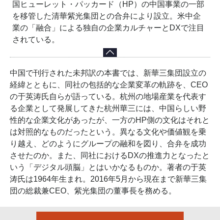
国ヒューレット・パッカード（HP）の中国事業の一部
を移管した清華紫光集団との合弁により設立。米中企
業の「融合」による独自の企業カルチャーとDXで注目
されている。
中国で刊行された未邦訳の本書では、新華三集団設立の
経緯とともに、同社の包括的な企業変革の軌跡を、CEO
の于英涛氏自らが語っている。杭州の地場産業を代表す
る企業として発展してきた杭州華三には、中国らしい野
性的な企業文化があったが、一方のHP側の文化はそれと
は対照的なものだったという。異なる文化や価値観を乗
り越え、どのようにグループの融和を図り、合弁を成功
させたのか。また、同社におけるDXの推進力となったと
いう「デジタル頭脳」とはいかなるものか。著者の于英
涛氏は1964年生まれ。2016年5月から現在まで新華三集
団の総裁兼CEO、紫光集団の董事長を務める。