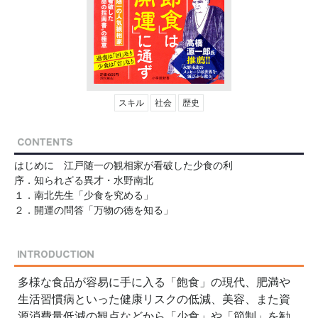
スキル
社会
歴史
はじめに 江戸随一の観相家が看破した少食の利
序．知られざる異才・水野南北
１．南北先生「少食を究める」
２．開運の問答「万物の徳を知る」
多様な食品が容易に手に入る「飽食」の現代、肥満や
生活習慣病といった健康リスクの低減、美容、また資
源消費量低減の観点などから「少食」や「節制」を勧