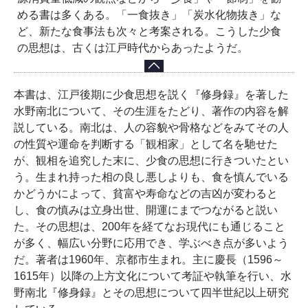
める書は多くある。「一食抜き」「炭水化物抜き」な
ど、新たな食事法も次々と考案される。こうした少食
の思想は、古くは江戸時代からあったようだ。
本書は、江戸後期に少食思想を説く『修身録』を著した
水野南北について、その生涯をたどり、著作の内容を解
説している。南北は、人の容貌や骨格などをみてその人
の性質や運命を判断する「観相家」として名を馳せた
が、観相を追究した末に、少食の思想に行きついたとい
う。生まれ持った相の良し悪しよりも、食を慎んでいる
かどうかによって、貧富や寿命などの吉凶が変わると
し、食の慎みは立身出世、開運にまでつながると説い
た。その思想は、200年を経てなお現代にも通じること
が多く、幅広い分野に応用でき、学ぶべき点が多いよう
だ。著者は1960年、京都市生まれ。主に慶長（1596～
1615年）以降の上方文化について考証や執筆を行い、水
野南北『修身録』とその思想について四半世紀以上研究