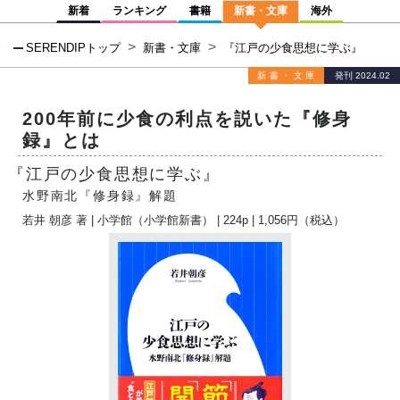
新着
ランキング
書籍
新書・文庫
海外
SERENDIPトップ
新書・文庫
『江戸の少食思想に学ぶ』
新書・文庫
発刊 2024.02
200年前に少食の利点を説いた『修身
録』とは
『江戸の少食思想に学ぶ』
水野南北『修身録』解題
若井 朝彦
著 |
小学館（小学館新書）
| 224p | 1,056円（税込）